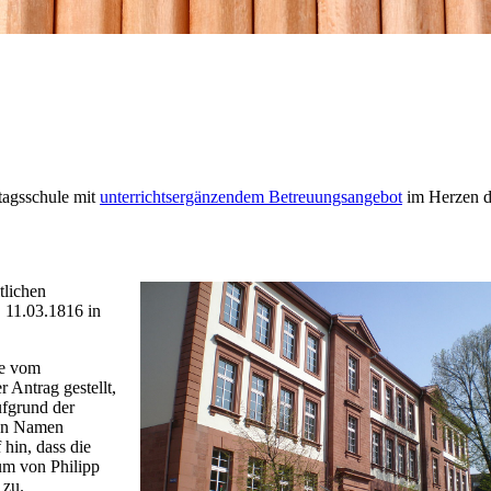
tagsschule mit
unterrichtsergänzendem Betreuungsangebot
im Herzen d
tlichen
. 11.03.1816 in
de vom
 Antrag gestellt,
ufgrund der
den Namen
hin, dass die
um von Philipp
 zu.